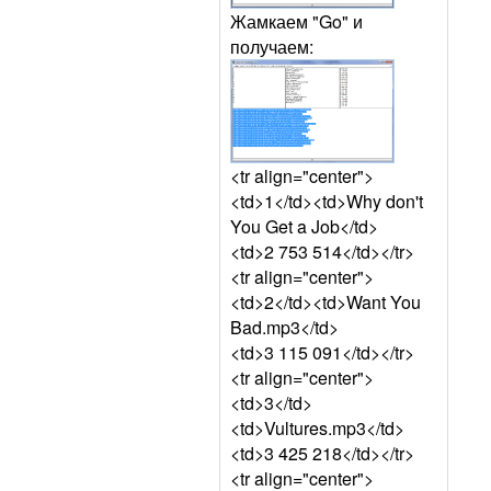
Жамкаем "Go" и
получаем:
<tr align="center">
<td>1</td><td>Why don't
You Get a Job</td>
<td>2 753 514</td></tr>
<tr align="center">
<td>2</td><td>Want You
Bad.mp3</td>
<td>3 115 091</td></tr>
<tr align="center">
<td>3</td>
<td>Vultures.mp3</td>
<td>3 425 218</td></tr>
<tr align="center">