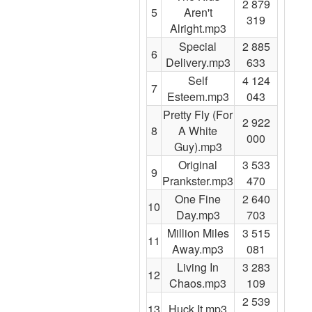
2 879
5
Aren't
319
Alright.mp3
Special
2 885
6
Delivery.mp3
633
Self
4 124
7
Esteem.mp3
043
Pretty Fly (For
2 922
8
A White
000
Guy).mp3
Original
3 533
9
Prankster.mp3
470
One Fine
2 640
10
Day.mp3
703
Million Miles
3 515
11
Away.mp3
081
Living In
3 283
12
Chaos.mp3
109
2 539
13
Huck It.mp3