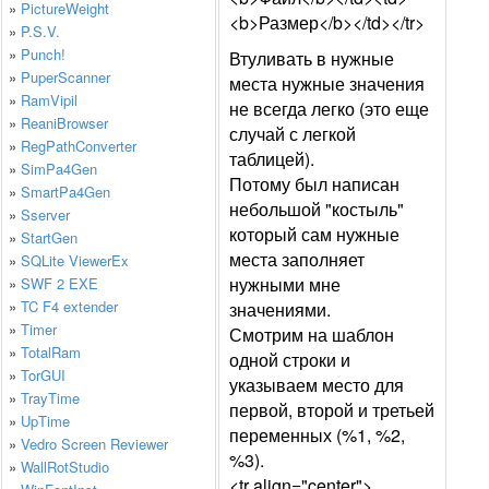
»
PictureWeight
<b>Размер</b></td></tr>
»
P.S.V.
»
Punch!
Втуливать в нужные
»
PuperScanner
места нужные значения
»
RamVipil
не всегда легко (это еще
»
ReaniBrowser
случай с легкой
»
RegPathConverter
таблицей).
»
SimPa4Gen
Потому был написан
»
SmartPa4Gen
небольшой "костыль"
»
Sserver
который сам нужные
»
StartGen
места заполняет
»
SQLite ViewerEx
нужными мне
»
SWF 2 EXE
»
TC F4 extender
значениями.
»
Timer
Смотрим на шаблон
»
TotalRam
одной строки и
»
TorGUI
указываем место для
»
TrayTime
первой, второй и третьей
»
UpTime
переменных (%1, %2,
»
Vedro Screen Reviewer
%3).
»
WallRotStudio
<tr align="center">