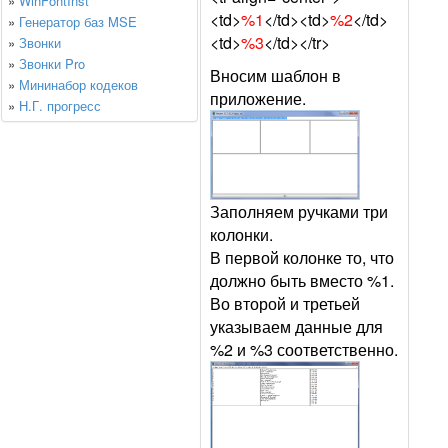
»
WinFontInst
<td>
%1
</td><td>
%2
</td>
»
Генератор баз MSE
<td>
%3
</td></tr>
»
Звонки
»
Звонки Pro
Вносим шаблон в
»
Мининабор кодеков
приложение.
»
Н.Г. прогресс
Заполняем ручками три
колонки.
В первой колонке то, что
должно быть вместо %1.
Во второй и третьей
указываем данные для
%2 и %3 соответственно.