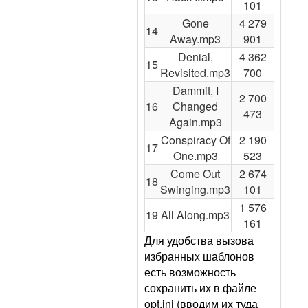
101
Gone
4 279
14
Away.mp3
901
Denial,
4 362
15
Revisited.mp3
700
Dammit, I
2 700
16
Changed
473
Again.mp3
Conspiracy Of
2 190
17
One.mp3
523
Come Out
2 674
18
Swinging.mp3
101
1 576
19
All Along.mp3
161
Для удобства вызова
избранных шаблонов
есть возможность
сохранить их в файле
opt.ini (вводим их туда