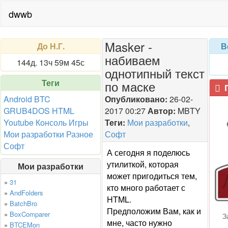
dwwb
Masker -
До Н.Г.
В
набиваем
144д. 13ч 59м 45с
однотипный текст
Теги
по маске
П
Android
BTC
Опубликовано:
26-02-
GRUB4DOS
HTML
2017 00:27
Автор:
MBTY
Youtube
Консоль
Игры
Теги:
Мои разработки
,
Мои разработки
Разное
Софт
Софт
А сегодня я поделюсь
утилиткой, которая
Мои разработки
может пригодиться тем,
»
31
кто много работает с
»
AndFolders
HTML.
»
BatchBro
Предположим Вам, как и
»
BoxComparer
З
мне, часто нужно
»
BTCEMon