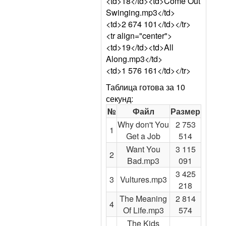
<td>18</td><td>Come Out
Swinging.mp3</td>
<td>2 674 101</td></tr>
<tr align="center">
<td>19</td><td>All
Along.mp3</td>
<td>1 576 161</td></tr>
Таблица готова за 10
секунд:
№
Файл
Размер
Why don't You
2 753
1
Get a Job
514
Want You
3 115
2
Bad.mp3
091
3 425
3
Vultures.mp3
218
The Meaning
2 814
4
Of Life.mp3
574
The Kids