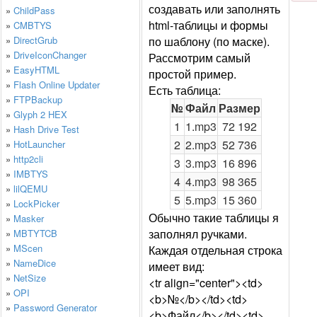
создавать или заполнять
»
ChildPass
html-таблицы и формы
»
CMBTYS
»
DirectGrub
по шаблону (по маске).
»
DriveIconChanger
Рассмотрим самый
»
EasyHTML
простой пример.
»
Flash Online Updater
Есть таблица:
»
FTPBackup
№
Файл
Размер
»
Glyph 2 HEX
1
1.mp3
72 192
»
Hash Drive Test
2
2.mp3
52 736
»
HotLauncher
»
http2cli
3
3.mp3
16 896
»
IMBTYS
4
4.mp3
98 365
»
lilQEMU
5
5.mp3
15 360
»
LockPicker
Обычно такие таблицы я
»
Masker
заполнял ручками.
»
MBTYTCB
»
MScen
Каждая отдельная строка
»
NameDice
имеет вид:
»
NetSize
<tr align="center"><td>
»
OPI
<b>№</b></td><td>
»
Password Generator
<b>Файл</b></td><td>