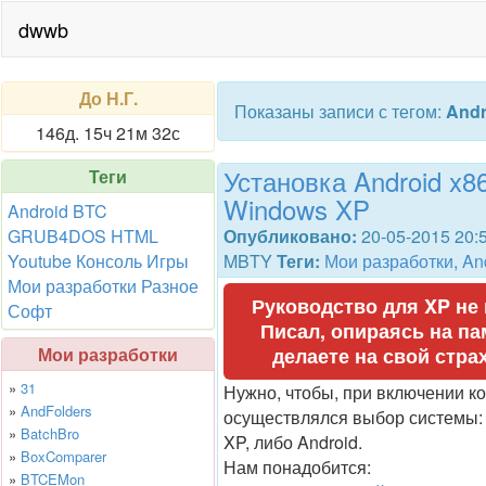
dwwb
До Н.Г.
Показаны записи с тегом:
Andr
146д. 15ч 21м 31с
Установка Android x8
Теги
Windows XP
Android
BTC
GRUB4DOS
HTML
Опубликовано:
20-05-2015 20:
Youtube
Консоль
Игры
MBTY
Теги:
Мои разработки
,
An
Мои разработки
Разное
Руководство для XP не
Софт
Писал, опираясь на па
Мои разработки
делаете на свой страх
»
31
Нужно, чтобы, при включении к
»
AndFolders
осуществлялся выбор системы:
»
BatchBro
XP, либо Android.
»
BoxComparer
Нам понадобится:
»
BTCEMon