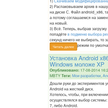
1)
Скачиваем модифицированный
2) Распаковываем архив в нашу
на диске С. Файл android_x86, т
а потому соглашаемся на замен
на новый.
3) Всё. Теперь, выбрав загрузку
попадёте
в подменю выбора р
секунд ничего не выбирать, то з
режим по умолчан
Читать далее
Установка Android x8
Windows моложе XP
Опубликовано:
17-08-2014 16:
MBTY
Теги:
Мои разработки
,
An
Дошли руки до экспериментов у
Android на жесткий диск.
Хотелось, чтобы, при включени
осуществлялся выбор системы:
7, либо Android.