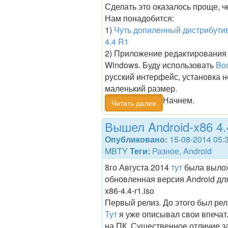
Сделать это оказалось проще, ч
Нам понадобится:
1)
Чуть допиленный дистрибутив
4.4 R1
2) Приложение редактирования 
Windows. Буду использовать
Bo
русский интерфейс, установка н
маленький размер.
Начнем.
Читать далее
Вышел Android-x86 4.
Опубликовано:
15-08-2014 05:
MBTY
Теги:
Разное
,
Android
8го Августа 2014
тут
была выло
обновленная версия Android для
x86-4.4-r1.iso
Первый релиз. До этого был рел
Тут
я уже описывал свои впечат
на ПК. Существенное отличие з