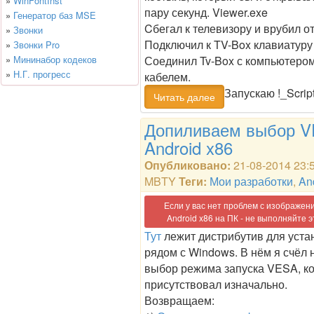
»
WinFontInst
пару секунд. Viewer.exe
»
Генератор баз MSE
Cбегал к телевизору и врубил о
»
Звонки
Подключил к TV-Box клавиатуру
»
Звонки Pro
»
Мининабор кодеков
Соединил Tv-Box с компьютеро
»
Н.Г. прогресс
кабелем.
Запускаю !_Scrip
Читать далее
Допиливаем выбор V
Android x86
Опубликовано:
21-08-2014 23:
MBTY
Теги:
Мои разработки
,
An
Если у вас нет проблем с изображен
Android x86 на ПК - не выполняйте э
Тут
лежит дистрибутив для уста
рядом с Windows. В нём я счёл
выбор режима запуска VESA, к
присутствовал изначально.
Возвращаем: