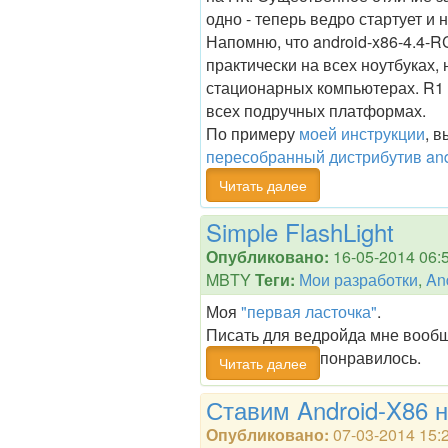
одно - теперь ведро стартует и 
Напомню, что android-x86-4.4-R
практически на всех ноутбуках, 
стационарных компьютерах. R1 
всех подручных платформах.
По примеру
моей инструкции
, 
пересобранный дистрибутив andr
Читать далее
Simple FlashLight
Опубликовано:
16-05-2014 06:
MBTY
Теги:
Мои разработки
,
An
Моя
"первая ласточка"
.
Писать для ведройда мне вооб
понравилось.
Читать далее
Ставим Android-X86 
Опубликовано:
07-03-2014 15: