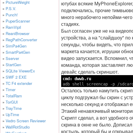
»
PictureWeight
ютубах всякие MyPhoneExplorer
»
P.S.V.
подключались, прочие тимвьюв
»
Punch!
много нерабочего непойми-чего 
»
PuperScanner
стадиях.
»
RamVipil
Был согласен уже не на видеопо
»
ReaniBrowser
устройства, а на "слайдшоу" по 
»
RegPathConverter
секунды, чтобы видеть, что при
»
SimPa4Gen
маркета качается, игрушки обно
»
SmartPa4Gen
видео запускается. Вспомнил, ч
»
Sserver
команда, которая заставляет л
»
StartGen
»
SQLite ViewerEx
девайс сделать скриншот.
»
SWF 2 EXE
cmd: dwwb.ru

»
TC F4 extender
adb shell screencap -p /sdcar
»
Timer
Осталось только намутить скрип
»
TotalRam
циклу подгружал бы скрин с ус
»
TorGUI
несколько секунд и отображал е
»
TrayTime
Этакий ненавязчивый монитори
»
UpTime
Скрипт сделал, а вот удобного 
»
Vedro Screen Reviewer
скрина в окне не было. Дописа
»
WallRotStudio
костыль, который бы и открывал