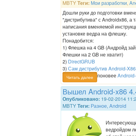
MBTY
Теги:
Мои разработки
,
An
Дошли руки до подготовки вмен
"дистрибутива" с Androidx86, а т
написания вменяемой инструкц
установке ведра на флешку.
Понадобится:
1) Флешка на 4 GB (Андройд зай
Флешки на 2 GB не хватит)
2)
DirectGRUB
3)
Сам дистрибутив Android-X8
поновее
Android
Читать далее
Вышел Android-x86 4.
Опубликовано:
19-02-2014 11:
MBTY
Теги:
Разное
,
Android
Интересующ
ведройдом л