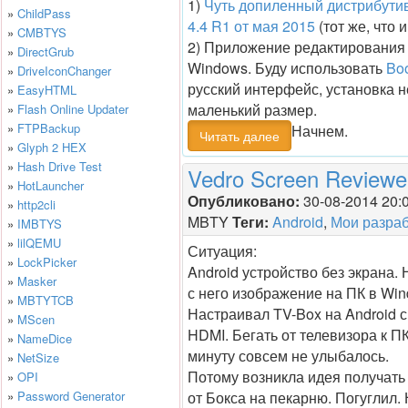
1)
Чуть допиленный дистрибутив
»
ChildPass
4.4 R1 от мая 2015
(тот же, что 
»
CMBTYS
2) Приложение редактирования 
»
DirectGrub
Windows. Буду использовать
Bo
»
DriveIconChanger
русский интерфейс, установка н
»
EasyHTML
маленький размер.
»
Flash Online Updater
»
FTPBackup
Начнем.
Читать далее
»
Glyph 2 HEX
»
Hash Drive Test
Vedro Screen Reviewe
»
HotLauncher
Опубликовано:
30-08-2014 20:
»
http2cli
MBTY
Теги:
Android
,
Мои разраб
»
IMBTYS
»
lilQEMU
Ситуация:
»
LockPicker
Android устройство без экрана.
»
Masker
с него изображение на ПК в Win
»
MBTYTCB
Настраивал TV-Box на Android 
»
MScen
HDMI. Бегать от телевизора к ПК
»
NameDice
минуту совсем не улыбалось.
»
NetSize
Потому возникла идея получать
»
OPI
»
Password Generator
от Бокса на пекарню. Погуглил. 