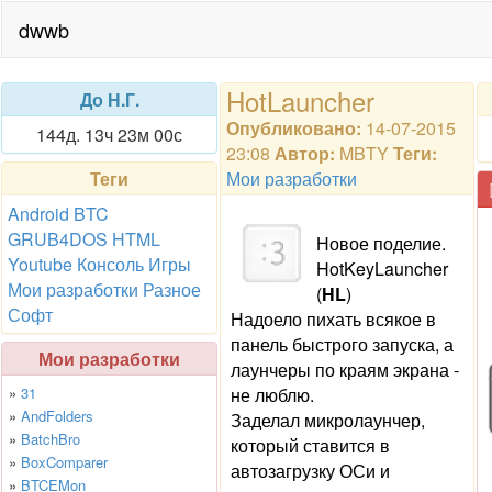
dwwb
HotLauncher
До Н.Г.
Опубликовано:
14-07-2015
144д. 13ч 23м 00с
23:08
Автор:
MBTY
Теги:
Теги
Мои разработки
Android
BTC
GRUB4DOS
HTML
Новое поделие.
Youtube
Консоль
Игры
HotKeyLauncher
Мои разработки
Разное
(
HL
)
Софт
Надоело пихать всякое в
панель быстрого запуска, а
Мои разработки
лаунчеры по краям экрана -
»
31
не люблю.
»
AndFolders
Заделал микролаунчер,
»
BatchBro
который ставится в
»
BoxComparer
автозагрузку ОСи и
»
BTCEMon