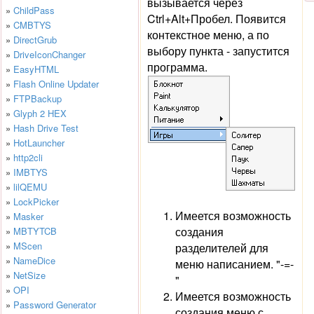
вызывается через
»
ChildPass
Ctrl+Alt+Пробел. Появится
»
CMBTYS
контекстное меню, а по
»
DirectGrub
выбору пункта - запустится
»
DriveIconChanger
программа.
»
EasyHTML
»
Flash Online Updater
»
FTPBackup
»
Glyph 2 HEX
»
Hash Drive Test
»
HotLauncher
»
http2cli
»
IMBTYS
»
lilQEMU
»
LockPicker
Имеется возможность
»
Masker
создания
»
MBTYTCB
»
MScen
разделителей для
»
NameDice
меню написанием. "-=-
»
NetSize
"
»
OPI
Имеется возможность
»
Password Generator
создания меню с