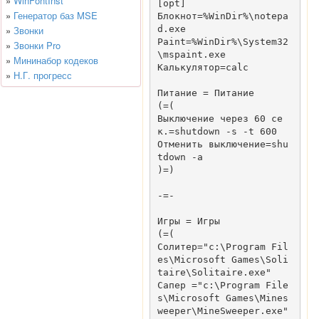
»
WinFontInst
[opt]

»
Генератор баз MSE
Блокнот=%WinDir%\notepa
d.exe

»
Звонки
Paint=%WinDir%\System32
»
Звонки Pro
\mspaint.exe

»
Мининабор кодеков
Калькулятор=calc

»
Н.Г. прогресс
Питание = Питание

(=(

Выключение через 60 се
к.=shutdown -s -t 600

Отменить выключение=shu
tdown -a

)=)

-=-

Игры = Игры

(=(

Солитер="c:\Program Fil
es\Microsoft Games\Soli
taire\Solitaire.exe"

Сапер ="c:\Program File
s\Microsoft Games\Mines
weeper\MineSweeper.exe"
