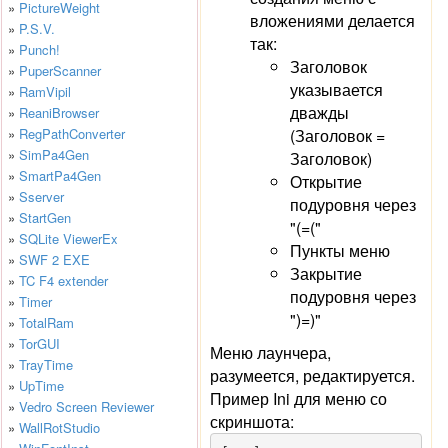
»
PictureWeight
вложениями делается
»
P.S.V.
так:
»
Punch!
Заголовок
»
PuperScanner
указывается
»
RamVipil
дважды
»
ReaniBrowser
»
RegPathConverter
(Заголовок =
»
SimPa4Gen
Заголовок)
»
SmartPa4Gen
Открытие
»
Sserver
подуровня через
»
StartGen
"(=("
»
SQLite ViewerEx
Пункты меню
»
SWF 2 EXE
Закрытие
»
TC F4 extender
подуровня через
»
Timer
")=)"
»
TotalRam
»
TorGUI
Меню лаунчера,
»
TrayTime
разумеется, редактируется.
»
UpTime
Пример Ini для меню со
»
Vedro Screen Reviewer
скриншота:
»
WallRotStudio