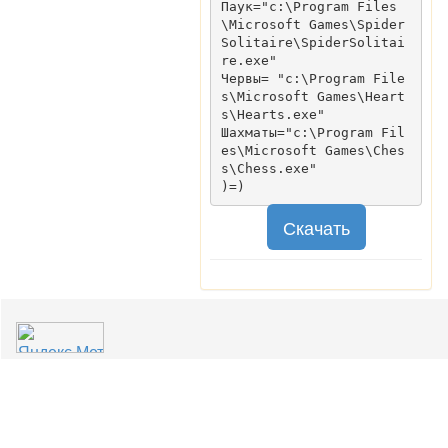
Паук="c:\Program Files
\Microsoft Games\Spider
Solitaire\SpiderSolitai
re.exe"

Червы= "c:\Program File
s\Microsoft Games\Heart
s\Hearts.exe"

Шахматы="c:\Program Fil
es\Microsoft Games\Ches
s\Chess.exe"

Скачать