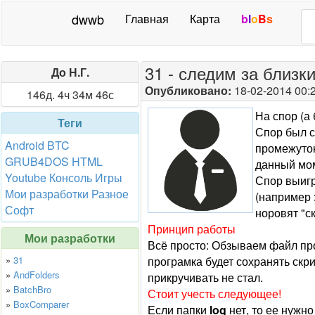
dwwb
Главная
Карта
b
l
o
B
s
31 - следим за близки
До Н.Г.
Опубликовано:
18-02-2014 00:
146д. 4ч 34м 46с
На спор (а
Теги
Спор был с
Android
BTC
промежуток
GRUB4DOS
HTML
данный мом
Youtube
Консоль
Игры
Спор выигр
Мои разработки
Разное
(например 
Софт
норовят "ск
Принцип работы
Мои разработки
Всё просто: Обзываем файл про
»
31
програмка будет сохранять скр
»
AndFolders
прикручивать не стал.
»
BatchBro
Стоит учесть следующее!
»
BoxComparer
Если папки
log
нет, то ее нужн