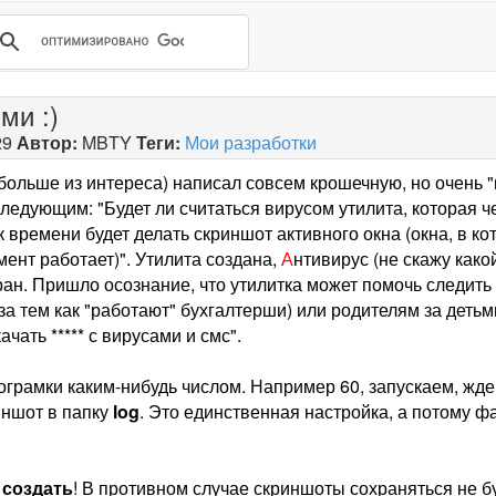
ми :)
29
Автор:
MBTY
Теги:
Мои разработки
 больше из интереса) написал совсем крошечную, но очень "
ледующим: "Будет ли считаться вирусом утилита, которая 
 времени будет делать скриншот активного окна (окна, в ко
ент работает)". Утилита создана,
А
нтивирус (не скажу како
ан. Пришло осознание, что утилитка может помочь следит
за тем как "работают" бухгалтерши) или родителям за детьми
ачать ***** с вирусами и смс".
грамки каким-нибудь числом. Например 60, запускаем, жде
иншот в папку
log
. Это единственная настройка, а потому фа
о
создать
! В противном случае скриншоты сохраняться не бу