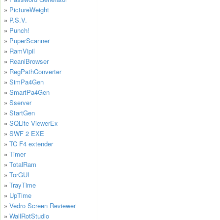
»
PictureWeight
»
P.S.V.
»
Punch!
»
PuperScanner
»
RamVipil
»
ReaniBrowser
»
RegPathConverter
»
SimPa4Gen
»
SmartPa4Gen
»
Sserver
»
StartGen
»
SQLite ViewerEx
»
SWF 2 EXE
»
TC F4 extender
»
Timer
»
TotalRam
»
TorGUI
»
TrayTime
»
UpTime
»
Vedro Screen Reviewer
»
WallRotStudio