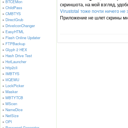
»
BTCEMon
скриншота, на мой взгляд, удоб
»
ChildPass
Virustotal тоже почти ничего не
»
CMBTYS
Приложение не шлет скрины мне
»
DirectGrub
»
DriveIconChanger
»
EasyHTML
»
Flash Online Updater
»
FTPBackup
»
Glyph 2 HEX
»
Hash Drive Test
»
HotLauncher
»
http2cli
»
IMBTYS
»
lilQEMU
»
LockPicker
»
Masker
»
MBTYTCB
»
MScen
»
NameDice
»
NetSize
»
OPI
»
Password Generator