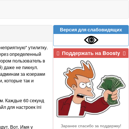
Версия для слабовидящих
неприятную" утилитку.
Поддержать на Boosty
через определенный
тором пользователь в
й) даже не пикнул.
ь админам за юзерами
, которые так и
м. Каждые 60 секунд
йл для настроек ini
Заранее спасибо за поддержку!
дут. Вот. Имя у