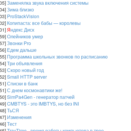
:05]
Заменялка звука включения системы
:04]
Зима близко
:03]
ProStackVision
:02]
Копипаста: все бабы — королевы
:01]
Я
ндекс Диск
:59]
Олейников умер
:57]
Звонки Pro
:56]
Едем дальше
:55]
Программа школьных звонков по расписанию
:54]
Три объявления
:53]
Скоро новый год
:52]
Small HTTP server
:51]
Списки в банк
:51]
С днем космонавтики же!
:50]
SimPa4Gen - генератор патчей
:49]
CMBTYS - это IMBTYS, но без INI
:48]
ТьСЯ
:47]
Изменения
:46]
Тест
:45]
TrayTime - время работы компьютера в трее