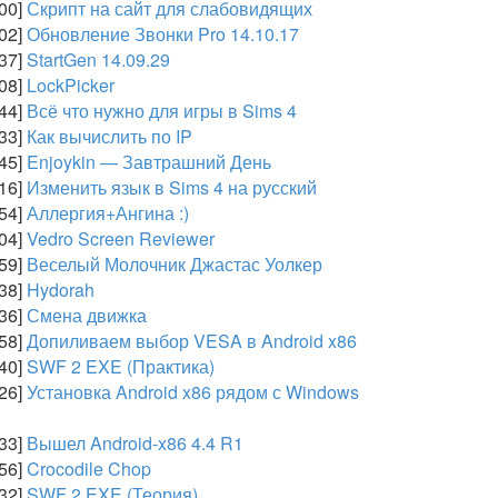
:00]
Скрипт на сайт для слабовидящих
:02]
Обновление Звонки Pro 14.10.17
:37]
StartGen 14.09.29
:08]
LockPicker
:44]
Всё что нужно для игры в Sims 4
:33]
Как вычислить по IP
:45]
Enjoykin — Завтрашний День
:16]
Изменить язык в Sims 4 на русский
:54]
Аллергия+Ангина :)
:04]
Vedro Screen Reviewer
:59]
Веселый Молочник Джастас Уолкер
:38]
Hydorah
:36]
Смена движка
:58]
Допиливаем выбор VESA в Android x86
:40]
SWF 2 EXE (Практика)
:26]
Установка Android x86 рядом с Windows
:33]
Вышел Android-x86 4.4 R1
:56]
Crocodile Chop
:32]
SWF 2 EXE (Теория)