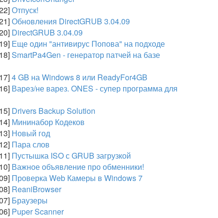
:22]
Отпуск!
:21]
Обновления DirectGRUB 3.04.09
:20]
DirectGRUB 3.04.09
:19]
Еще один "антивирус Попова" на подходе
:18]
SmartPa4Gen - генератор патчей на базе
:17]
4 GB на Windows 8 или ReadyFor4GB
:16]
Варез/не варез. ONES - супер программа для
:15]
Drivers Backup Solution
:14]
Мининабор Кодеков
:13]
Новый год
:12]
Пара слов
:11]
Пустышка ISO с GRUB загрузкой
:10]
Важное объявление про обменники!
:09]
Проверка Web Камеры в Windows 7
:08]
ReaniBrowser
:07]
Браузеры
:06]
Puper Scanner