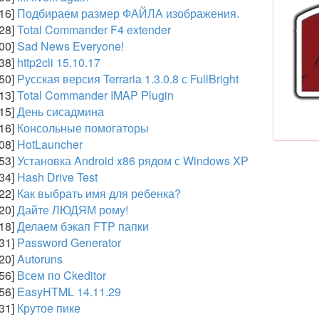
:16]
Подбираем размер ФАЙЛА изображения.
:28]
Total Commander F4 extender
:00]
Sad News Everyone!
:38]
http2cli 15.10.17
:50]
Русская версия Terraria 1.3.0.8 с FullBright
:13]
Total Commander IMAP Plugin
:15]
День сисадмина
:16]
Консольные помогаторы
:08]
HotLauncher
:53]
Установка Android x86 рядом с Windows XP
:34]
Hash Drive Test
:22]
Как выбрать имя для ребенка?
:20]
Дайте ЛЮДЯМ рому!
:18]
Делаем бэкап FTP папки
:31]
Password Generator
:20]
Autoruns
:56]
Всем по Ckeditor
:56]
EasyHTML 14.11.29
:31]
Крутое пике