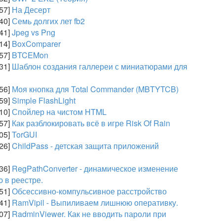
:57]
На Десерт
:40]
Семь долгих лет fb2
:41]
Jpeg vs Png
:14]
BoxComparer
:57]
BTCEMon
:31]
Шаблон создания галлереи с миниатюрами для
:56]
Моя кнопка для Total Commander (MBTYTCB)
:59]
Simple FlashLight
:10]
Спойлер на чистом HTML
:57]
Как разблокировать всё в игре Risk Of Rain
:05]
TorGUI
:26]
ChildPass - детская защита приложений
:36]
RegPathConverter - динамическое изменение
 в реестре.
:51]
Обсессивно-компульсивное расстройство
:41]
RamVipil - Выпиливаем лишнюю оперативку.
:07]
RadminViewer. Как не вводить пароли при