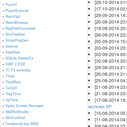
[28-10-2014 01
»
Punch!
[17-10-2014 02
»
PuperScanner
[29-09-2014 14
»
RamVipil
[20-09-2014 23
»
ReaniBrowser
[18-09-2014 20
»
RegPathConverter
»
SimPa4Gen
[06-09-2014 22
»
SmartPa4Gen
[05-09-2014 15
»
Sserver
[03-09-2014 23
»
StartGen
[03-09-2014 00
»
SQLite ViewerEx
[30-08-2014 20
»
SWF 2 EXE
[26-08-2014 21
»
TC F4 extender
[26-08-2014 21
»
Timer
[25-08-2014 04
»
TotalRam
[21-08-2014 23
»
TorGUI
[21-08-2014 23
»
TrayTime
[17-08-2014 16
»
UpTime
»
Vedro Screen Reviewer
моложе XP
»
WallRotStudio
[15-08-2014 05
»
WinFontInst
[11-08-2014 04
»
Генератор баз MSE
[08-08-2014 23