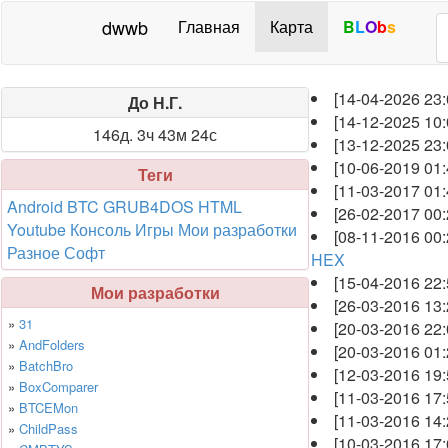
dwwb
Главная
Карта
B
L
O
b
s
[14-04-2026 23
До Н.Г.
[14-12-2025 10
146д. 3ч 43м 23с
[13-12-2025 23
[10-06-2019 01
Теги
[11-03-2017 01
Android
BTC
GRUB4DOS
HTML
[26-02-2017 00
Youtube
Консоль
Игры
Мои разработки
[08-11-2016 00
Разное
Софт
HEX
[15-04-2016 22
Мои разработки
[26-03-2016 13
»
31
[20-03-2016 22
»
AndFolders
[20-03-2016 01
»
BatchBro
[12-03-2016 19
»
BoxComparer
[11-03-2016 17
»
BTCEMon
[11-03-2016 14
»
ChildPass
[10-03-2016 17