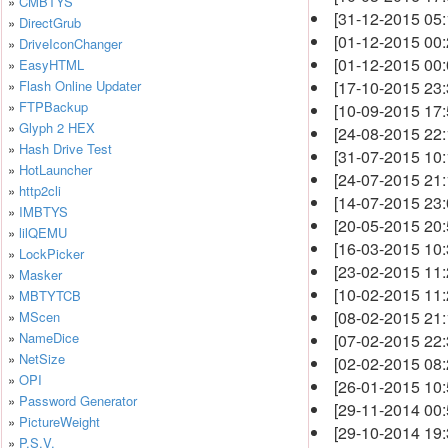
»
CMBTYS
[31-12-2015 05
»
DirectGrub
[01-12-2015 00
»
DriveIconChanger
[01-12-2015 00
»
EasyHTML
»
Flash Online Updater
[17-10-2015 23
»
FTPBackup
[10-09-2015 17
»
Glyph 2 HEX
[24-08-2015 22
»
Hash Drive Test
[31-07-2015 10
»
HotLauncher
[24-07-2015 21
»
http2cli
[14-07-2015 23
»
IMBTYS
[20-05-2015 20
»
lilQEMU
[16-03-2015 10
»
LockPicker
[23-02-2015 11
»
Masker
[10-02-2015 11
»
MBTYTCB
[08-02-2015 21
»
MScen
»
NameDice
[07-02-2015 22
»
NetSize
[02-02-2015 08
»
OPI
[26-01-2015 10
»
Password Generator
[29-11-2014 00
»
PictureWeight
[29-10-2014 19
»
P.S.V.