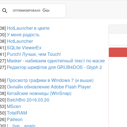
:08]
HotLauncher в цвете
:00]
У меня радость
:08]
HotLauncher
:41]
SQLite ViewerEx
:41]
Punch! Лучше, чем Touch!
:27]
Masker - набиваем однотипный текст по маске
:27]
Редактор шрифтов для GRUB4DOS - Glyph 2
:59]
Просмотр графики в Windows 7 (и выше)
:23]
Онлайн обновление Adobe Flash Player
:08]
Китайские ножницы (WinSnap)
:20]
BatchBro 2016.03.20
:53]
MScen
:50]
TotalRAM
:26]
Patreon
:00]
I... live... again