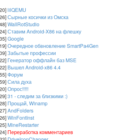
:20]
lilQEMU
:26]
Сырные косички из Омска
:48]
WallRotStudio
:24]
Ставим Android-X86 на флешку
:35]
Google
:19]
Очередное обвновление SmartPa4Gen
:09]
Забытые профессии
:22]
Генератор оффлайн баз MSE
:22]
Вышел Android-x86 4.4
:55]
Форум
:59]
Сила духа
:20]
Опрос!!!!!
:29]
31 - следим за близкими :)
:28]
Прощай, Winamp
:27]
AndFolders
:26]
WinFontInst
:25]
MineRestarter
:24]
Переработка комментариев
:23]
DriveIconChanger