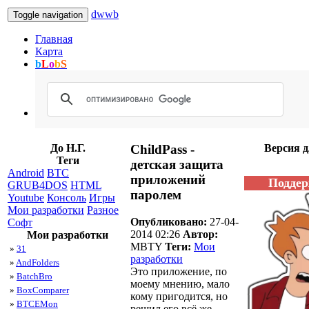
dwwb
Toggle navigation
Главная
Карта
b
L
o
b
S
До Н.Г.
ChildPass -
Версия 
Теги
детская защита
Android
BTC
приложений
Поддер
GRUB4DOS
HTML
паролем
Youtube
Консоль
Игры
Мои разработки
Разное
Опубликовано:
27-04-
Софт
2014 02:26
Автор:
Мои разработки
MBTY
Теги:
Мои
»
31
разработки
»
AndFolders
Это приложение, по
»
BatchBro
моему мнению, мало
»
BoxComparer
кому пригодится, но
»
BTCEMon
решил его всё же