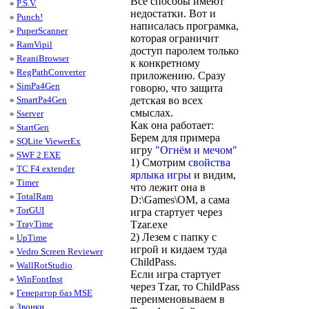
Все способы имеют
»
P.S.V.
недостатки. Вот и
»
Punch!
написалась програмка,
»
PuperScanner
которая ограничит
»
RamVipil
доступ паролем только
»
ReaniBrowser
к конкретному
»
RegPathConverter
приложению. Сразу
»
SimPa4Gen
говорю, что защита
детская во всех
»
SmartPa4Gen
смыслах.
»
Sserver
Как она работает:
»
StartGen
Берем для примера
»
SQLite ViewerEx
игру
"Огнём и мечом"
»
SWF 2 EXE
1) Смотрим
свойства
»
TC F4 extender
ярлыка игры
и видим,
»
Timer
что лежит она в
»
TotalRam
D:\Games\OM, а сама
»
TorGUI
игра стартует через
Tzar.exe
»
TrayTime
2) Лезем с папку с
»
UpTime
игрой и кидаем туда
»
Vedro Screen Reviewer
ChildPass.
»
WallRotStudio
Если игра стартует
»
WinFontInst
через Tzar, то ChildPass
»
Генератор баз MSE
переименовываем в
»
Звонки