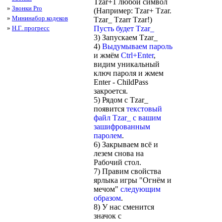
Tzar+1 любой символ
»
Звонки Pro
(Например: Tzar+ Tzar.
»
Мининабор кодеков
Tzar_ Tzarr Tzar!)
Пусть будет Tzar_
»
Н.Г. прогресс
3) Запускаем Tzar_
4)
Выдумываем пароль
и жмём
Ctrl+Enter
,
видим уникальный
ключ пароля и жмем
Enter - ChildPass
закроется.
5) Рядом с Tzar_
появится
текстовый
файл Tzar_ с вашим
зашифрованным
паролем
.
6) Закрываем всё и
лезем снова на
Рабочий стол.
7) Правим свойства
ярлыка игры "Огнём и
мечом"
следующим
образом
.
8) У нас сменится
значок с