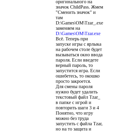
оригинального на
значок ChildPass. Жмем
"Сменить значок" и
там
D:\Games\OM\Tzar_.exe
заменяем на
D:\Games\OM\Tzar.exe
Всё. Теперь при
запуске игры с ярлыка
на рабочем столе будет
вызываться окно ввода
пароля. Если введете
верный пароль, то
запустится игра. Если
ошибетесь, то окошко
просто закроется.
Для смены пароля
нужно будет удалить
текстовый файл Tzar_
в папке с игрой и
повторить шаги 3 и 4
Понятно, что игру
можно без труда
запустить с файла Tzar,
но на то защита и