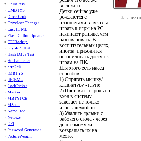
»
ChildPass
выложить.
»
CMBTYS
Детки сейчас уже
рождаются с
»
DirectGrub
Заранее с
планшетами в руках, а
»
DriveIconChanger
играть в игры на PC
»
EasyHTML
начинают раньше, чем
»
Flash Online Updater
разговаривать. В
»
FTPBackup
воспитательных целях,
»
Glyph 2 HEX
иногда, приходится
»
Hash Drive Test
ограничивать доступ к
»
HotLauncher
играм на ПК.
»
http2cli
Для этого есть масса
способов:
»
IMBTYS
1) Спрятать мышку/
»
lilQEMU
клавиатуру - глупо
»
LockPicker
2) Поставить пароль на
»
Masker
вход в систему -
»
MBTYTCB
задевает не только
»
MScen
игры - неудобно.
»
NameDice
3) Удалить ярлыки с
»
NetSize
рабочего стола - через
»
OPI
день самому же
возвращать их на
»
Password Generator
место.
»
PictureWeight