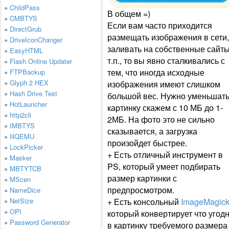
»
ChildPass
В общем =)
»
CMBTYS
Если вам часто приходится
»
DirectGrub
размещать изображения в сети,
»
DriveIconChanger
заливать на собственные сайты
»
EasyHTML
т.п., то вы явно сталкивались с
»
Flash Online Updater
тем, что иногда исходные
»
FTPBackup
»
Glyph 2 HEX
изображения имеют слишком
»
Hash Drive Test
большой вес. Нужно уменьшат
»
HotLauncher
картинку скажем с 10 МБ до 1-
»
http2cli
2МБ. На фото это не сильно
»
IMBTYS
сказывается, а загрузка
»
lilQEMU
произойдет быстрее.
»
LockPicker
+ Есть отличный инструмент в
»
Masker
PS, который умеет подбирать
»
MBTYTCB
размер картинки с
»
MScen
предпросмотром.
»
NameDice
»
NetSize
+ Есть консольный
ImageMagic
»
OPI
который конвертирует что угод
»
Password Generator
в картинку требуемого размера