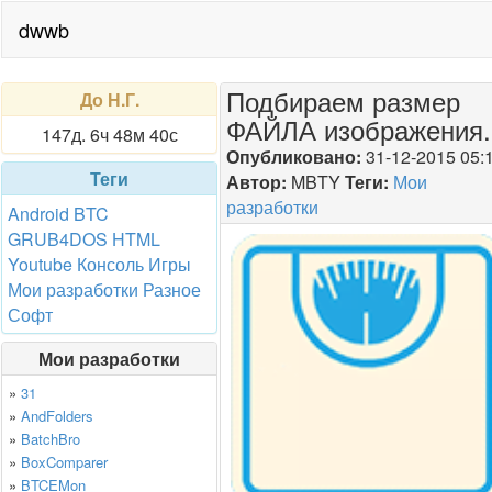
dwwb
Подбираем размер
До Н.Г.
ФАЙЛА изображения.
147д. 6ч 48м 40с
Опубликовано:
31-12-2015 05:
Теги
Автор:
MBTY
Теги:
Мои
разработки
Android
BTC
GRUB4DOS
HTML
Youtube
Консоль
Игры
Мои разработки
Разное
Софт
Мои разработки
»
31
»
AndFolders
»
BatchBro
»
BoxComparer
»
BTCEMon