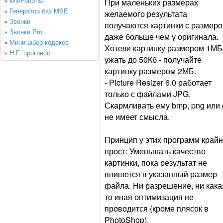
»
WinFontInst
При маленьких размерах
»
Генератор баз MSE
желаемого результата
»
Звонки
получаются картинки с размер
»
Звонки Pro
даже больше чем у оригинала.
»
Мининабор кодеков
Хотели картинку размером 1МБ
»
Н.Г. прогресс
ужать до 50Кб - получайте
картинку размером 2МБ.
- Picture Resizer 6.0 работает
только с файлами JPG.
Скармливать ему bmp, png или g
не имеет смысла.
Принцип у этих программ край
прост: Уменьшать качество
картинки, пока результат не
впишется в указанный размер
файла. Ни разрешение, ни кака
то иная оптимизация не
проводится (кроме плясок в
PhotoShop).