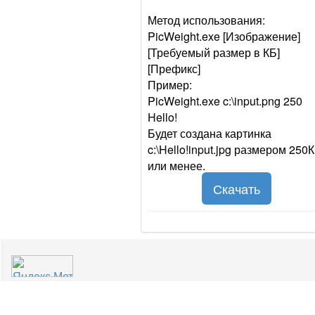
Метод использования:
PicWeight.exe [Изображение]
[Требуемый размер в КБ]
[Префикс]
Пример:
PicWeight.exe c:\input.png 250
Hello!
Будет создана картинка
c:\Hello!input.jpg размером 250
или менее.
Скачать