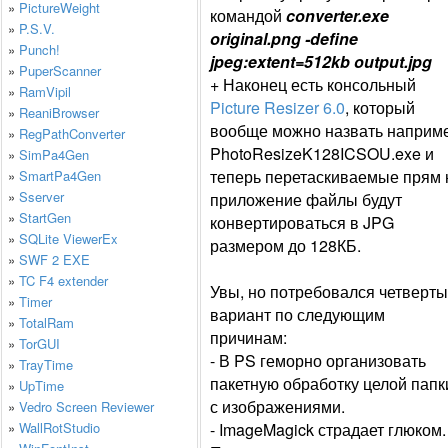
»
PictureWeight
командой
converter.exe
»
P.S.V.
original.png -define
»
Punch!
jpeg:extent=512kb output.jpg
»
PuperScanner
+ Наконец есть консольный
»
RamVipil
Picture Resizer 6.0
, который
»
ReaniBrowser
вообще можно назвать наприм
»
RegPathConverter
PhotoResizeK128ICSOU.exe и
»
SimPa4Gen
теперь перетаскиваемые прям 
»
SmartPa4Gen
»
Sserver
приложение файлы будут
»
StartGen
конвертироваться в JPG
»
SQLite ViewerEx
размером до 128КБ.
»
SWF 2 EXE
»
TC F4 extender
Увы, но потребовался четверт
»
Timer
вариант по следующим
»
TotalRam
причинам:
»
TorGUI
- В PS геморно организовать
»
TrayTime
пакетную обработку целой папк
»
UpTime
с изображениями.
»
Vedro Screen Reviewer
»
WallRotStudio
- ImageMagick страдает глюком.