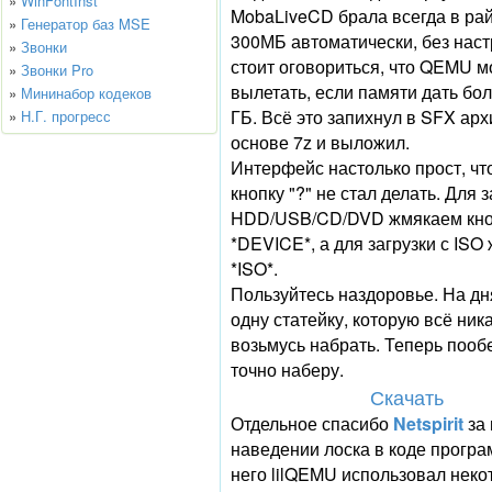
»
WinFontInst
MobaLiveCD брала всегда в ра
»
Генератор баз MSE
300МБ автоматически, без наст
»
Звонки
стоит оговориться, что QEMU м
»
Звонки Pro
вылетать, если памяти дать бо
»
Мининабор кодеков
ГБ. Всё это запихнул в SFX арх
»
Н.Г. прогресс
основе 7z и выложил.
Интерфейс настолько прост, чт
кнопку "?" не стал делать. Для з
HDD/USB/CD/DVD жмякаем кно
*DEVICE*, а для загрузки с ISO
*ISO*.
Пользуйтесь наздоровье. На д
одну статейку, которую всё ник
возьмусь набрать. Теперь пооб
точно наберу.
Скачать
Отдельное спасибо
Netspirit
за
наведении лоска в коде програ
него lilQEMU использовал нек