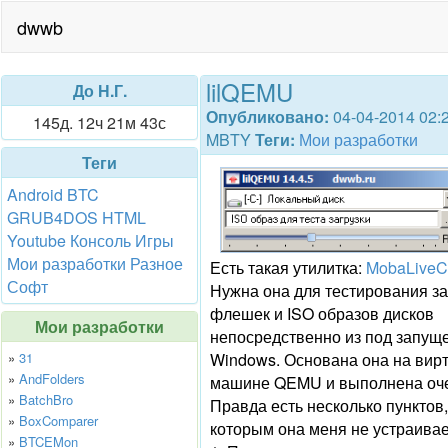
dwwb
lilQEMU
До Н.Г.
Опубликовано:
04-04-2014 02:
145д. 12ч 21м 43с
MBTY
Теги:
Мои разработки
Теги
Android
BTC
GRUB4DOS
HTML
Youtube
Консоль
Игры
Мои разработки
Разное
Есть такая утилитка:
MobaLive
Софт
Нужна она для тестирования з
флешек и ISO образов дисков
Мои разработки
непосредственно из под запущ
»
31
Windows. Основана она на вир
»
AndFolders
машине QEMU и выполнена оче
»
BatchBro
Правда есть несколько пунктов,
»
BoxComparer
которым она меня не устраивае
»
BTCEMon