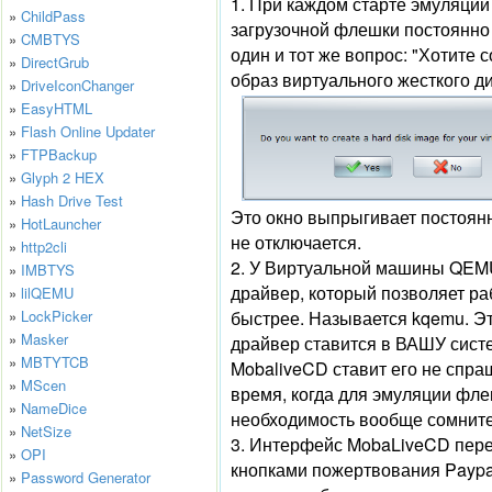
1. При каждом старте эмуляции
»
ChildPass
загрузочной флешки постоянно
»
CMBTYS
один и тот же вопрос: "Хотите с
»
DirectGrub
образ виртуального жесткого д
»
DriveIconChanger
»
EasyHTML
»
Flash Online Updater
»
FTPBackup
»
Glyph 2 HEX
»
Hash Drive Test
Это окно выпрыгивает постоянн
»
HotLauncher
не отключается.
»
http2cli
2. У Виртуальной машины QEM
»
IMBTYS
драйвер, который позволяет ра
»
lilQEMU
быстрее. Называется kqemu. Э
»
LockPicker
»
Masker
драйвер ставится в ВАШУ сист
»
MBTYTCB
MobaliveCD ставит его не спраш
»
MScen
время, когда для эмуляции фле
»
NameDice
необходимость вообще сомните
»
NetSize
3. Интерфейс MobaLiveCD пер
»
OPI
кнопками пожертвования Paypa
»
Password Generator