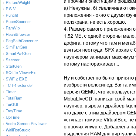
и прочими блестящими рюшкам
»
PictureWeight
а) Ненужны, б) Увеличивают ок
»
P.S.V.
приложения - окно с двумя фун
»
Punch!
полэкрана, не есть хорошо.
»
PuperScanner
»
RamVipil
4. Размер самого приложения с
»
ReaniBrowser
1,52 МБ, с одной стороны мало,
»
RegPathConverter
дофига, потому что там и мегаб
»
SimPa4Gen
взяться неоткуда: SFX архив с
»
SmartPa4Gen
лаунчером занимает максимум 
»
Sserver
потому настораживает...
»
StartGen
»
SQLite ViewerEx
Ну и собственно было принято
»
SWF 2 EXE
изобрести велосипед: Взята им
»
TC F4 extender
версия QEMU, что используется
»
Timer
MobaLiveCD, написан свой ма
»
TotalRam
»
TorGUI
лаунчер, вырезан драйвер kqe
»
TrayTime
что даже с этим драйвером Q
»
UpTime
уступает тому же VirtualBox, не
»
Vedro Screen Reviewer
о прочих vmware. Добавлена н
»
WallRotStudio
выделения RAM для виртуализ