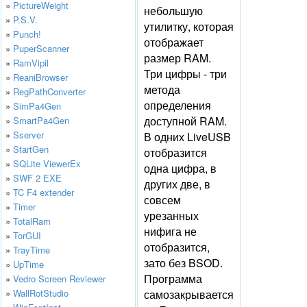
»
PictureWeight
небольшую
»
P.S.V.
утилитку, которая
»
Punch!
отображает
»
PuperScanner
размер RAM.
»
RamVipil
Три цифры - три
»
ReaniBrowser
метода
»
RegPathConverter
определения
»
SimPa4Gen
доступной RAM.
»
SmartPa4Gen
»
Sserver
В одних LiveUSB
»
StartGen
отобразится
»
SQLite ViewerEx
одна цифра, в
»
SWF 2 EXE
других две, в
»
TC F4 extender
совсем
»
Timer
урезанных
»
TotalRam
нифига не
»
TorGUI
отобразится,
»
TrayTime
зато без BSOD.
»
UpTime
Программа
»
Vedro Screen Reviewer
»
WallRotStudio
самозакрывается