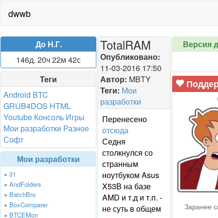
dwwb
TotalRAM
До Н.Г.
Версия 
Опубликовано:
146д. 20ч 22м 42с
11-03-2016 17:50
Теги
Автор:
MBTY
Поддер
Теги:
Мои
Android
BTC
разработки
GRUB4DOS
HTML
Youtube
Консоль
Игры
Перенесено
Мои разработки
Разное
отсюда
Софт
Седня
столкнулся со
Мои разработки
странным
»
31
ноутбуком Asus
»
AndFolders
X53B на базе
»
BatchBro
AMD и т.д и т.п. -
»
BoxComparer
Заранее с
не суть в общем
»
BTCEMon