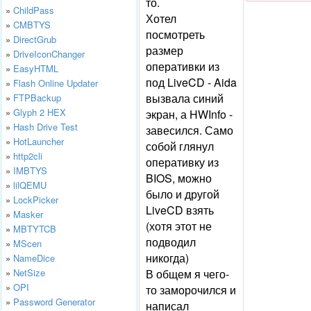
то.
»
ChildPass
Хотел
»
CMBTYS
посмотреть
»
DirectGrub
размер
»
DriveIconChanger
оперативки из
»
EasyHTML
под LiveCD - Aida
»
Flash Online Updater
вызвала синий
»
FTPBackup
»
Glyph 2 HEX
экран, а HWInfo -
»
Hash Drive Test
завесился. Само
»
HotLauncher
собой глянул
»
http2cli
оперативку из
»
IMBTYS
BIOS, можно
»
lilQEMU
было и другой
»
LockPicker
LiveCD взять
»
Masker
(хотя этот не
»
MBTYTCB
подводил
»
MScen
никогда)
»
NameDice
»
NetSize
В общем я чего-
»
OPI
то заморочился и
»
Password Generator
написал