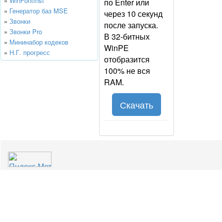
»
WinFontInst
по Enter или
»
Генератор баз MSE
через 10 секунд
»
Звонки
после запуска.
»
Звонки Pro
В 32-битных
»
Мининабор кодеков
WinPE
»
Н.Г. прогресс
отобразится
100% не вся
RAM.
Скачать