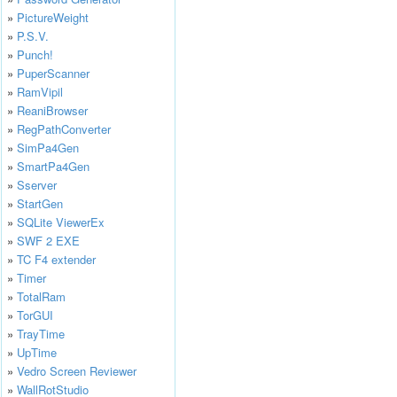
»
PictureWeight
»
P.S.V.
»
Punch!
»
PuperScanner
»
RamVipil
»
ReaniBrowser
»
RegPathConverter
»
SimPa4Gen
»
SmartPa4Gen
»
Sserver
»
StartGen
»
SQLite ViewerEx
»
SWF 2 EXE
»
TC F4 extender
»
Timer
»
TotalRam
»
TorGUI
»
TrayTime
»
UpTime
»
Vedro Screen Reviewer
»
WallRotStudio