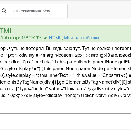
HTML
10
Автор:
MBTY
Теги:
HTML
,
Мои разработки
ерь чуть не потерял. Выклдываю тут. Тут не должен потерят
op: 1px;"><div style="margin-bottom: 2px;"><strong>!Заголовок!
px; padding: 0px;" onclick="if (this.parentNode.parentNode.get
0].style.display != '') { this.parentNode.parentNode.getElement
tyle.display = ''; this.innerText = ''; this.value = 'Спрятать'; } e
ementsByTagName('div')[1].getElementsByTagName('div')[0].styl
'Показать'; }" type="button" value="Показать" /></div><div style="
ius: 10px;"><div style="display: none;">!Текст!</div></div></div