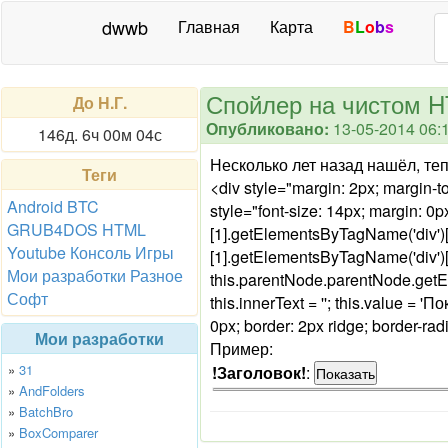
dwwb
Главная
Карта
B
L
o
b
s
Спойлер на чистом 
До Н.Г.
Опубликовано:
13-05-2014 06:
146д. 6ч 00м 04с
Несколько лет назад нашёл, теп
Теги
<div style="margin: 2px; margin-t
Android
BTC
style="font-size: 14px; margin: 0
GRUB4DOS
HTML
[1].getElementsByTagName('div')[
Youtube
Консоль
Игры
[1].getElementsByTagName('div')[0].s
Мои разработки
Разное
this.parentNode.parentNode.getEl
Софт
this.innerText = ''; this.value = 
0px; border: 2px ridge; border-rad
Мои разработки
Пример:
»
31
!Заголовок!
:
»
AndFolders
»
BatchBro
»
BoxComparer