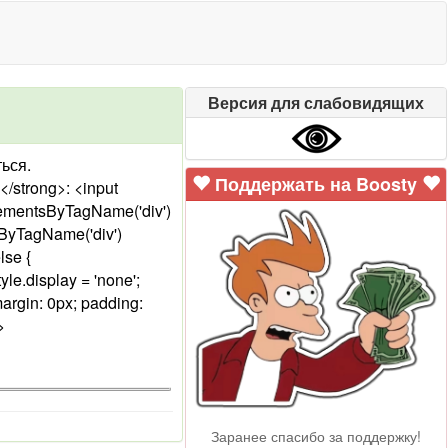
Версия для слабовидящих
ься.
Поддержать на Boosty
</strong>: <input
ElementsByTagName('div')
sByTagName('div')
lse {
e.display = 'none';
margin: 0px; padding:
>
Заранее спасибо за поддержку!