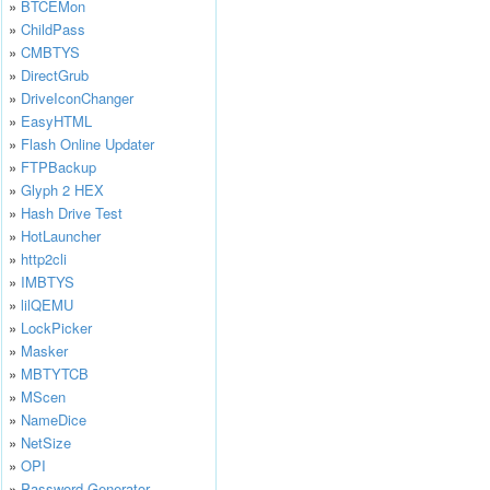
»
BTCEMon
»
ChildPass
»
CMBTYS
»
DirectGrub
»
DriveIconChanger
»
EasyHTML
»
Flash Online Updater
»
FTPBackup
»
Glyph 2 HEX
»
Hash Drive Test
»
HotLauncher
»
http2cli
»
IMBTYS
»
lilQEMU
»
LockPicker
»
Masker
»
MBTYTCB
»
MScen
»
NameDice
»
NetSize
»
OPI
»
Password Generator