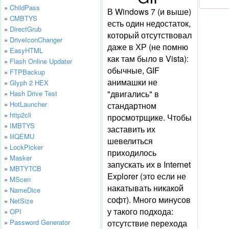
»
ChildPass
В Windows 7 (и выше)
»
CMBTYS
есть один недостаток,
»
DirectGrub
который отсутствовал
»
DriveIconChanger
даже в ХР (не помню
»
EasyHTML
как там было в Vista):
»
Flash Online Updater
обычные, GIF
»
FTPBackup
анимашки не
»
Glyph 2 HEX
"двигались" в
»
Hash Drive Test
»
HotLauncher
стандартном
»
http2cli
просмотрщике. Чтобы
»
IMBTYS
заставить их
»
lilQEMU
шевелиться
»
LockPicker
приходилось
»
Masker
запускать их в Internet
»
MBTYTCB
Explorer (это если не
»
MScen
накатывать никакой
»
NameDice
софт). Много минусов
»
NetSize
у такого подхода:
»
OPI
»
Password Generator
отсутствие перехода