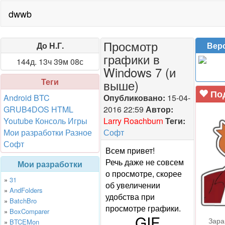
dwwb
Просмотр
До Н.Г.
Вер
графики в
144д. 13ч 39м 08с
Windows 7 (и
Теги
выше)
Под
Android
BTC
Опубликовано:
15-04-
GRUB4DOS
HTML
2016 22:59
Автор:
Youtube
Консоль
Игры
Larry Roachburn
Теги:
Мои разработки
Разное
Софт
Софт
Всем привет!
Речь даже не совсем
Мои разработки
о просмотре, скорее
»
31
об увеличении
»
AndFolders
удобства при
»
BatchBro
просмотре графики.
»
BoxComparer
GIF
Зара
»
BTCEMon