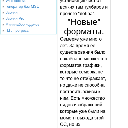
установщик чист от
»
WinFontInst
»
Генератор баз MSE
всяких там тулбаров и
»
Звонки
прочего "добра".
"Новые"
»
Звонки Pro
»
Мининабор кодеков
форматы.
»
Н.Г. прогресс
Семерке уже много
лет. За время её
существования было
наклёпано множество
форматов графики,
которые семерка не
то что не отображает,
но даже не способна
построить эскизы к
ним. Есть множество
видов изображений,
которые уже были на
момент выхода этой
ОС, но их