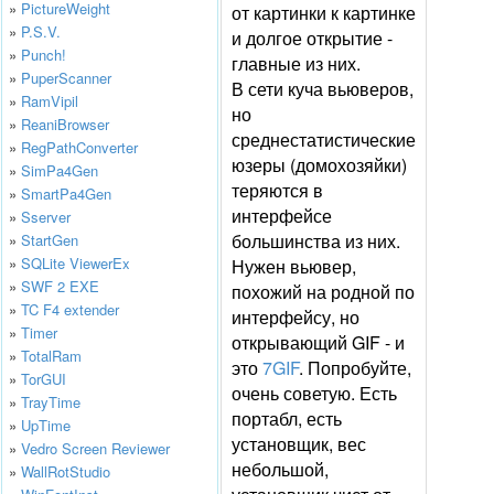
»
PictureWeight
от картинки к картинке
»
P.S.V.
и долгое открытие -
»
Punch!
главные из них.
»
PuperScanner
В сети куча вьюверов,
»
RamVipil
но
»
ReaniBrowser
среднестатистические
»
RegPathConverter
юзеры (домохозяйки)
»
SimPa4Gen
теряются в
»
SmartPa4Gen
интерфейсе
»
Sserver
большинства из них.
»
StartGen
»
SQLite ViewerEx
Нужен вьювер,
»
SWF 2 EXE
похожий на родной по
»
TC F4 extender
интерфейсу, но
»
Timer
открывающий GIF - и
»
TotalRam
это
7GIF
. Попробуйте,
»
TorGUI
очень советую. Есть
»
TrayTime
портабл, есть
»
UpTime
установщик, вес
»
Vedro Screen Reviewer
небольшой,
»
WallRotStudio