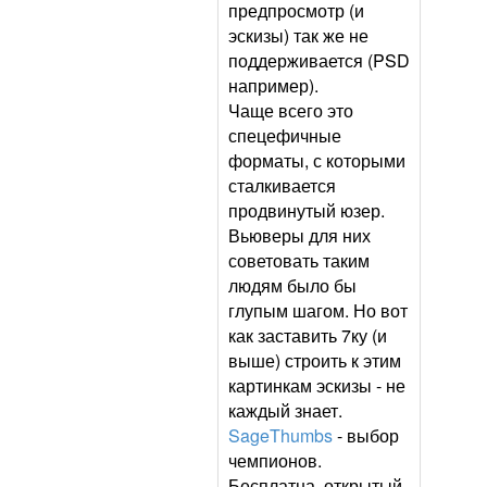
предпросмотр (и
эскизы) так же не
поддерживается (PSD
например).
Чаще всего это
спецефичные
форматы, с которыми
сталкивается
продвинутый юзер.
Вьюверы для них
советовать таким
людям было бы
глупым шагом. Но вот
как заставить 7ку (и
выше) строить к этим
картинкам эскизы - не
каждый знает.
SageThumbs
- выбор
чемпионов.
Бесплатна, открытый