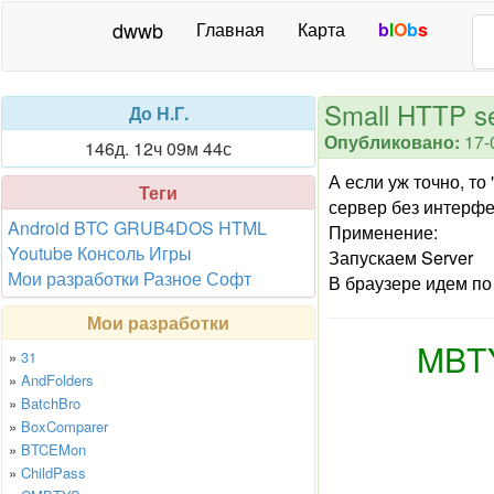
dwwb
Главная
Карта
b
l
O
b
s
Small HTTP s
До Н.Г.
Опубликовано:
17-
146д. 12ч 09м 44с
А если уж точно, то
Теги
сервер без интерф
Android
BTC
GRUB4DOS
HTML
Применение:
Youtube
Консоль
Игры
Запускаем Server
Мои разработки
Разное
Софт
В браузере идем по 
Мои разработки
MBTY
»
31
»
AndFolders
»
BatchBro
»
BoxComparer
»
BTCEMon
»
ChildPass