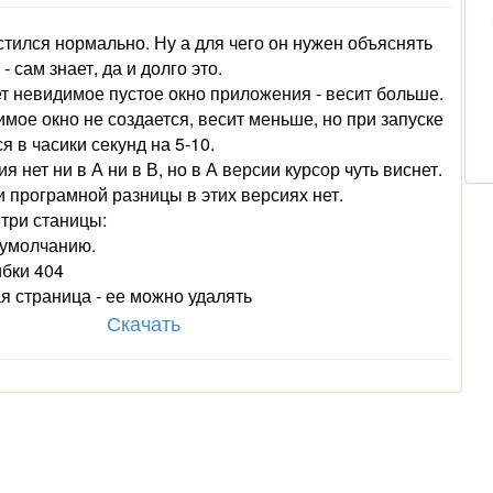
стился нормально. Ну а для чего он нужен объяснять
- сам знает, да и долго это.
ает невидимое пустое окно приложения - весит больше.
имое окно не создается, весит меньше, но при запуске
 в часики секунд на 5-10.
я нет ни в А ни в В, но в А версии курсор чуть виснет.
и програмной разницы в этих версиях нет.
три станицы:
о умолчанию.
ибки 404
вая страница - ее можно удалять
Скачать