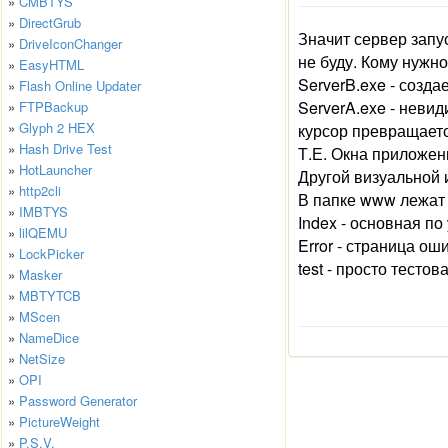
»
CMBTYS
»
DirectGrub
Значит сервер запу
»
DriveIconChanger
не буду. Кому нужно 
»
EasyHTML
ServerB.exe - созд
»
Flash Online Updater
ServerA.exe - невид
»
FTPBackup
»
Glyph 2 HEX
курсор превращается
»
Hash Drive Test
Т.Е. Окна приложени
»
HotLauncher
Другой визуальной 
»
http2cli
В папке www лежат 
»
IMBTYS
Index - основная п
»
lilQEMU
Error - страница ош
»
LockPicker
test - просто тесто
»
Masker
»
MBTYTCB
»
MScen
»
NameDice
»
NetSize
»
OPI
»
Password Generator
»
PictureWeight
»
P.S.V.