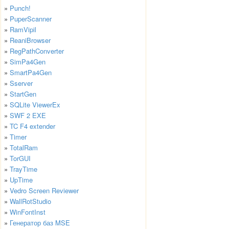
»
Punch!
»
PuperScanner
»
RamVipil
»
ReaniBrowser
»
RegPathConverter
»
SimPa4Gen
»
SmartPa4Gen
»
Sserver
»
StartGen
»
SQLite ViewerEx
»
SWF 2 EXE
»
TC F4 extender
»
Timer
»
TotalRam
»
TorGUI
»
TrayTime
»
UpTime
»
Vedro Screen Reviewer
»
WallRotStudio
»
WinFontInst
»
Генератор баз MSE