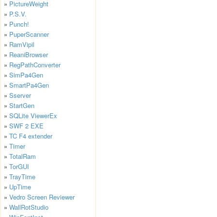
»
PictureWeight
»
P.S.V.
»
Punch!
»
PuperScanner
»
RamVipil
»
ReaniBrowser
»
RegPathConverter
»
SimPa4Gen
»
SmartPa4Gen
»
Sserver
»
StartGen
»
SQLite ViewerEx
»
SWF 2 EXE
»
TC F4 extender
»
Timer
»
TotalRam
»
TorGUI
»
TrayTime
»
UpTime
»
Vedro Screen Reviewer
»
WallRotStudio