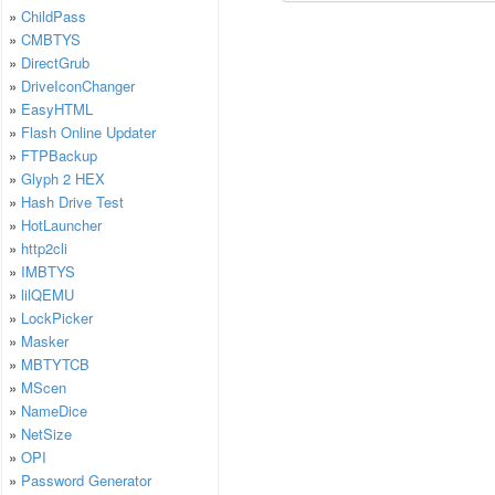
»
ChildPass
»
CMBTYS
»
DirectGrub
»
DriveIconChanger
»
EasyHTML
»
Flash Online Updater
»
FTPBackup
»
Glyph 2 HEX
»
Hash Drive Test
»
HotLauncher
»
http2cli
»
IMBTYS
»
lilQEMU
»
LockPicker
»
Masker
»
MBTYTCB
»
MScen
»
NameDice
»
NetSize
»
OPI
»
Password Generator