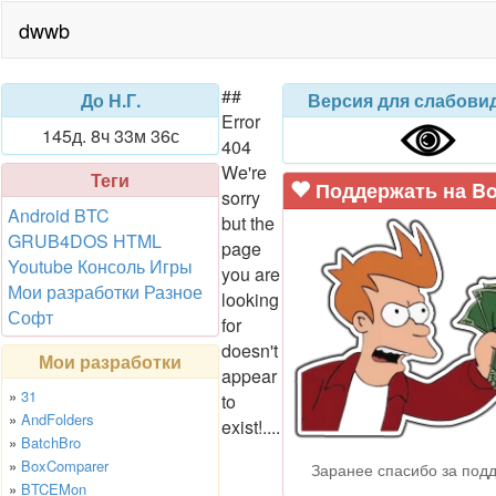
dwwb
##
До Н.Г.
Версия для слабови
Error
145д. 8ч 33м 36с
404
We're
Теги
Поддержать на B
sorry
Android
BTC
but the
GRUB4DOS
HTML
page
Youtube
Консоль
Игры
you are
Мои разработки
Разное
looking
Софт
for
doesn't
Мои разработки
appear
»
31
to
»
AndFolders
exist!....
»
BatchBro
»
BoxComparer
Заранее спасибо за подд
»
BTCEMon