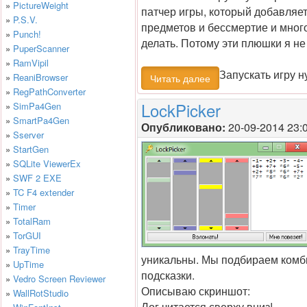
»
PictureWeight
патчер игры, который добавляе
»
P.S.V.
предметов и бессмертие и много 
»
Punch!
делать. Потому эти плюшки я не
»
PuperScanner
»
RamVipil
Запускать игру 
»
ReaniBrowser
Читать далее
»
RegPathConverter
LockPicker
»
SimPa4Gen
»
SmartPa4Gen
Опубликовано:
20-09-2014 23:
»
Sserver
»
StartGen
»
SQLite ViewerEx
»
SWF 2 EXE
»
TC F4 extender
»
Timer
»
TotalRam
»
TorGUI
»
TrayTime
уникальны. Мы подбираем комби
»
UpTime
подсказки.
»
Vedro Screen Reviewer
Описываю скриншот:
»
WallRotStudio
Лог читается сверху вниз!