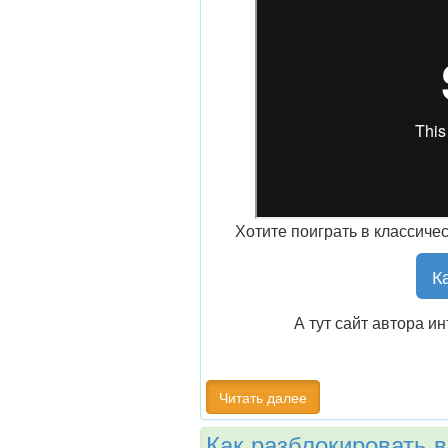
Хотите поиграть в классич
К
А тут сайт автора и
Читать далее
Как разблокировать вс