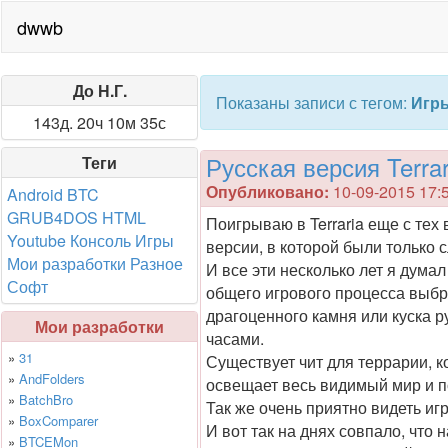
dwwb
До Н.Г.
Показаны записи с тегом:
Игр
143д. 20ч 10м 34с
Русская версия Terrari
Теги
Опубликовано:
10-09-2015 17:
Android
BTC
GRUB4DOS
HTML
Поигрываю в Terraria еще с тех 
Youtube
Консоль
Игры
версии, в которой были только с
Мои разработки
Разное
И все эти несколько лет я думал 
Софт
общего игрового процесса выбро
драгоценного камня или куска р
Мои разработки
часами.
»
31
Существует чит для террарии, ко
»
AndFolders
освещает весь видимый мир и по
»
BatchBro
Так же очень приятно видеть иг
»
BoxComparer
И вот так на днях совпало, что 
»
BTCEMon