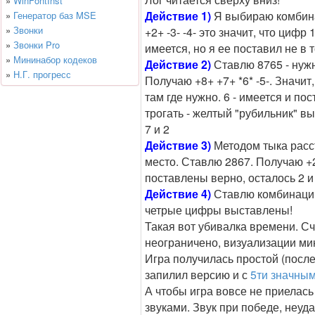
»
WinFontInst
Действие 1)
Я выбираю комбинац
»
Генератор баз MSE
»
Звонки
+2+ -3- -4- это значит, что цифр 
»
Звонки Pro
имеется, но я ее поставил не в т
»
Мининабор кодеков
Действие 2)
Ставлю 8765 - нужн
»
Н.Г. прогресс
Получаю +8+ +7+ *6* -5-. Значит,
там где нужно. 6 - имеется и п
трогать - желтый "рубильник" в
7 и 2
Действие 3)
Методом тыка расс
место. Ставлю 2867. Получаю +2+ 
поставлены верно, осталось 2 и
Действие 4)
Ставлю комбинацию, 
четрые цифры выставлены!
Такая вот убивалка времени. Сч
неограничено, визуализации ми
Игра получилась простой (после
запилил версию и с
5ти значны
А чтобы игра вовсе не приелас
звуками. Звук при победе, неуд