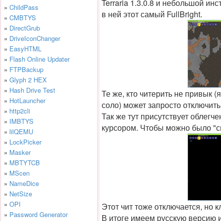
Terraria 1.3.0.8 и небольшой ин
»
ChildPass
в ней этот самый FullBright.
»
CMBTYS
»
DirectGrub
»
DriveIconChanger
»
EasyHTML
»
Flash Online Updater
»
FTPBackup
»
Glyph 2 HEX
»
Hash Drive Test
Те же, кто читерить не привык (я
»
HotLauncher
соло) может запросто отключить
»
http2cli
Так же тут присутствует облегч
»
IMBTYS
курсором. Чтобы можно было "с
»
lilQEMU
»
LockPicker
»
Masker
»
MBTYTCB
»
MScen
»
NameDice
»
NetSize
»
OPI
Этот чит тоже отключается, но 
»
Password Generator
В итоге имеем русскую версию и