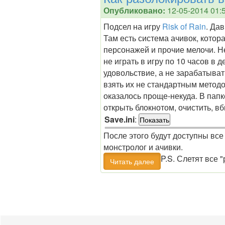
Опубликовано:
12-05-2014 01:
Подсел на игру
Risk of Rain
. Дав
Там есть система ачивок, кото
персонажей и прочие мелочи. Н
не играть в игру по 10 часов в д
удовольствие, а не зарабатыват
взять их не стандартным методо
оказалось проще-некуда. В папке
открыть блокнотом, очистить, в
Save.ini
:
После этого будут доступны вс
монстролог и ачивки.
P.S. Слетят все 
Читать далее