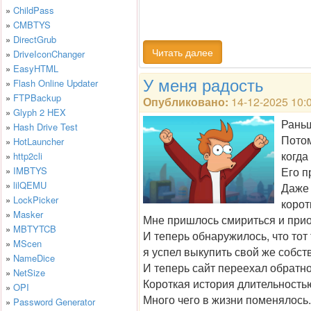
»
ChildPass
»
CMBTYS
»
DirectGrub
Читать далее
»
DriveIconChanger
»
EasyHTML
У меня радость
»
Flash Online Updater
»
FTPBackup
Опубликовано:
14-12-2025 10:
»
Glyph 2 HEX
Раньш
»
Hash Drive Test
Потом
»
HotLauncher
когда
»
http2cli
»
IMBTYS
Его п
»
lilQEMU
Даже 
»
LockPicker
корот
»
Masker
Мне пришлось смириться и приоб
»
MBTYTCB
И теперь обнаружилось, что тот
»
MScen
я успел выкупить свой же собс
»
NameDice
И теперь сайт переехал обратно
»
NetSize
Короткая история длительностью
»
OPI
Много чего в жизни поменялось. 
»
Password Generator