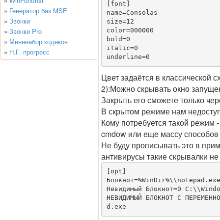
»
WinFontInst
[font]

»
Генератор баз MSE
name=Consolas

»
Звонки
size=12

»
Звонки Pro
color=000000

bold=0

»
Мининабор кодеков
italic=0

»
Н.Г. прогресс
underline=0
Цвет задаётся в классической с
2):Можно скрывать окно запущен
Закрыть его сможете только чер
В скрытом режиме нам недосту
Кому потребуется такой режим -
cmdow или еще массу способов и
Не буду прописывать это в прим
антивирусы такие скрывалки не
[opt]

Блокнот=%WinDir%\\notepad.exe
Невидимый Блокнот=0 C:\\Windo
НЕВИДИМЫЙ БЛОКНОТ С ПЕРЕМЕНН