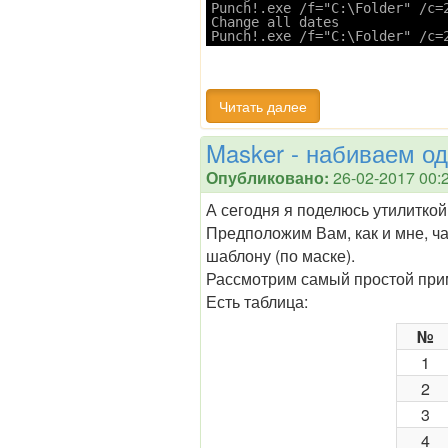
Punch!.exe /f="C:\Folder" /c=2
Change all dates

Punch!.exe /f="C:\Folder" /c=
Читать далее
Masker - набиваем од
Опубликовано:
26-02-2017 00:
А сегодня я поделюсь утилиткой
Предположим Вам, как и мне, ч
шаблону (по маске).
Рассмотрим самый простой при
Есть таблица:
№
1
2
3
4