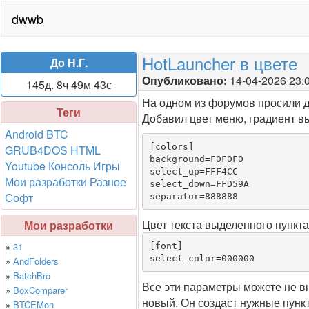
dwwb
HotLauncher в цвете
До Н.Г.
Опубликовано:
14-04-2026 23:
145д. 8ч 49м 42с
На одном из форумов просили д
Теги
Добавил цвет меню, градиент в
Android
BTC
[colors]

GRUB4DOS
HTML
background=F0F0F0

Youtube
Консоль
Игры
select_up=FFF4CC

Мои разработки
Разное
select_down=FFD59A

Софт
separator=888888
Цвет текста выделенного пункта
Мои разработки
»
31
[font]

»
AndFolders
»
BatchBro
Все эти параметры можете не вн
»
BoxComparer
новый. Он создаст нужные пункт
»
BTCEMon