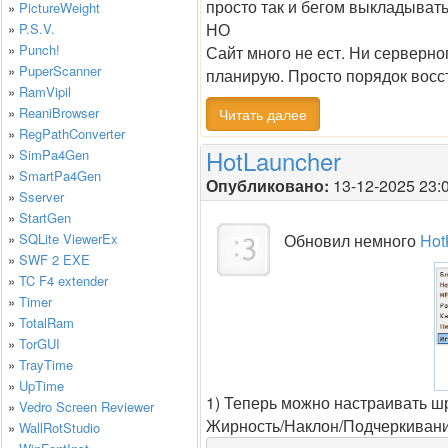
просто так и бегом выкладывать
»
PictureWeight
НО
»
P.S.V.
»
Punch!
Сайт много не ест. Ни серверног
»
PuperScanner
планирую. Просто порядок восс
»
RamVipil
»
ReaniBrowser
Читать далее
»
RegPathConverter
HotLauncher
»
SimPa4Gen
»
SmartPa4Gen
Опубликовано:
13-12-2025 23:
»
Sserver
»
StartGen
»
SQLite ViewerEx
Обновил немного
Hot
»
SWF 2 EXE
»
TC F4 extender
»
Timer
»
TotalRam
»
TorGUI
»
TrayTime
»
UpTime
1) Теперь можно настраивать ш
»
Vedro Screen Reviewer
Жирность/Наклон/Подчеркивани
»
WallRotStudio