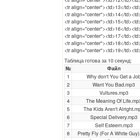
<tr align="center"><td>13</td><td
<tr align="center"><td>14</td><t
<tr align="center"><td>15</td><td
<tr align="center"><td>16</td><t
<tr align="center"><td>17</td><t
<tr align="center"><td>18</td><t
<tr align="center"><td>19</td><td
Таблица готова за 10 секунд:
№
Файл
1
Why don't You Get a Jo
2
Want You Bad.mp3
3
Vultures.mp3
4
The Meaning Of Life.mp
5
The Kids Aren't Alright.m
6
Special Delivery.mp3
7
Self Esteem.mp3
8
Pretty Fly (For A White Guy