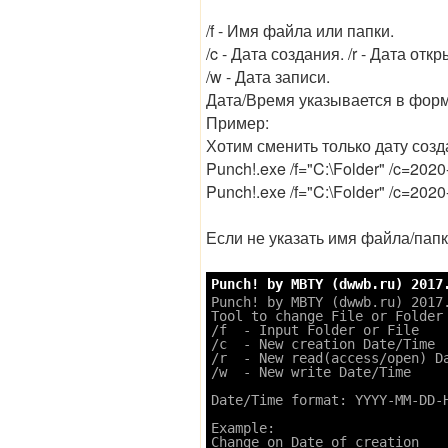
/f - Имя файла или папки.
/c - Дата создания. /r - Дата откр
/w - Дата записи.
Дата/Время указывается в форм
Пример:
Хотим сменить только дату созд
Punch!.exe /f="C:\Folder" /c=20
Punch!.exe /f="C:\Folder" /c=202
Если не указать имя файла/папки
Punch! by MBTY (dwwb.ru) 2017.
Punch! by MBTY (dwwb.ru) 2017.
Tool to change File or Folder 
/f  - Input Folder or File

/c  - New creation Date/Time

/r  - New read(access/open) Da
/w  - New write Date/Time

Date/Time format: YYYY-MM-DD-H
Example:

Change on Date of creation
