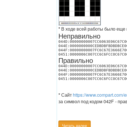
*
В ходе всей работы было еще 
Неправильно
044D:00000000007CC6063E06C67C0
044E:0000000000CEDBDBFBDBDBCE0
044F:00000000007FC6C67E3666E70
0451:0000006C007CC6C6FCC0C67C0
Правильно
044D:00000000007CC6063E06C67C0
044E:0000000000CEDBDBFBDBDBCE0
044F:00000000007FC6C67E3666E70
0451:0000006C007CC6C6FCC0C67C0
*
Сайт
https://www.compart.com/e
за символ под кодом 042F - пр
Читать далее