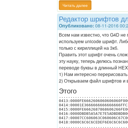
Читать далее
Редактор шрифтов д
Опубликовано:
08-11-2016 00:
Всем нам известно, что G4D не
используем unicode шрифт. Либо
только с кириллицей на 3кб.
Править этот шрифт очень сложн
эту науку, теперь делюсь позна
переводе буквы в длинный HEX
1) Нам интересно перерисовать
2) Открываем файл шрифтов и в
Этого
..............................
0413:0000FE6662606060606060F00
0414:00001E3666666666666666FFC
0415:0000FE6662687868606266FE0
0416:0000DBDB5A5A7E7E5ADBDBDB0
0417:00007CC606063C060606C67C0
0418:0000C6C6C6CEDEF6E6C6C6C60
..............................